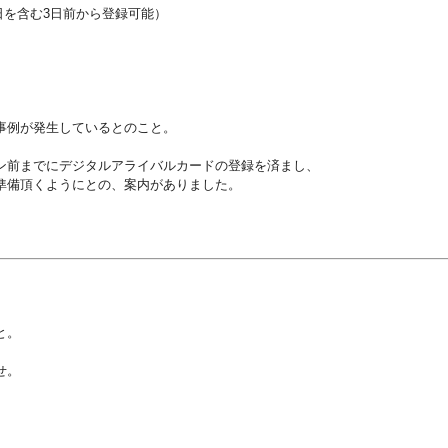
日を含む3日前から登録可能）
事例が発生しているとのこと。
ン前までにデジタルアライバルカードの登録を済まし、
準備頂くようにとの、案内がありました。
と。
せ。