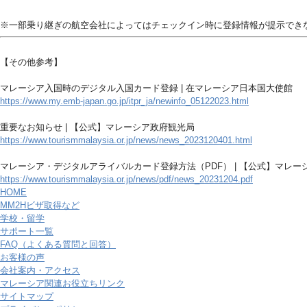
※一部乗り継ぎの航空会社によってはチェックイン時に登録情報が提示でき
【その他参考】
マレーシア入国時のデジタル入国カード登録 | 在マレーシア日本国大使館
https://www.my.emb-japan.go.jp/itpr_ja/newinfo_05122023.html
重要なお知らせ | 【公式】マレーシア政府観光局
https://www.tourismmalaysia.or.jp/news/news_2023120401.html
マレーシア・デジタルアライバルカード登録方法（PDF） | 【公式】マレー
https://www.tourismmalaysia.or.jp/news/pdf/news_20231204.pdf
HOME
MM2Hビザ取得など
学校・留学
サポート一覧
FAQ（よくある質問と回答）
お客様の声
会社案内・アクセス
マレーシア関連お役立ちリンク
サイトマップ