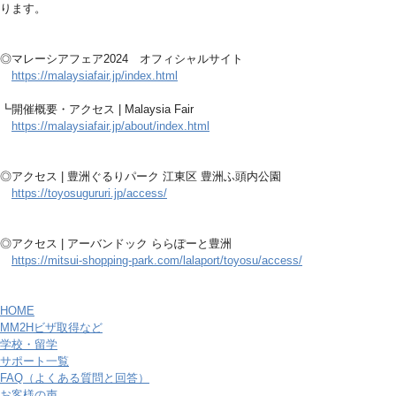
ります。
◎マレーシアフェア2024 オフィシャルサイト
https://malaysiafair.jp/index.html
┗開催概要・アクセス | Malaysia Fair
https://malaysiafair.jp/about/index.html
◎アクセス | 豊洲ぐるりパーク 江東区 豊洲ふ頭内公園
https://toyosugururi.jp/access/
◎アクセス | アーバンドック ららぽーと豊洲
https://mitsui-shopping-park.com/lalaport/toyosu/access/
HOME
MM2Hビザ取得など
学校・留学
サポート一覧
FAQ（よくある質問と回答）
お客様の声