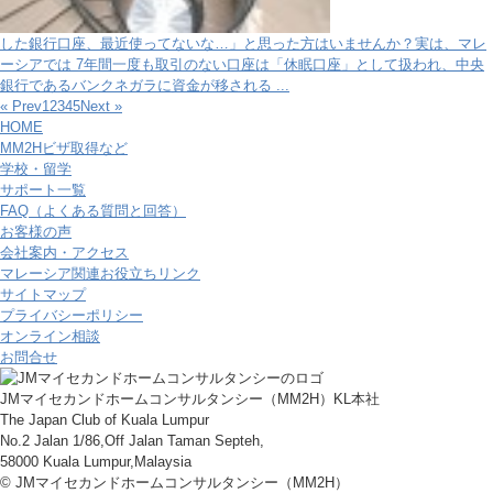
した銀行口座、最近使ってないな…」と思った方はいませんか？実は、マレ
ーシアでは 7年間一度も取引のない口座は「休眠口座」として扱われ、中央
銀行であるバンクネガラに資金が移される ...
« Prev
1
2
3
4
5
Next »
HOME
MM2Hビザ取得など
学校・留学
サポート一覧
FAQ（よくある質問と回答）
お客様の声
会社案内・アクセス
マレーシア関連お役立ちリンク
サイトマップ
プライバシーポリシー
オンライン相談
お問合せ
JMマイセカンドホームコンサルタンシー（MM2H）KL本社
The Japan Club of Kuala Lumpur
No.2 Jalan 1/86,Off Jalan Taman Septeh,
58000 Kuala Lumpur,Malaysia
© JMマイセカンドホームコンサルタンシー（MM2H）