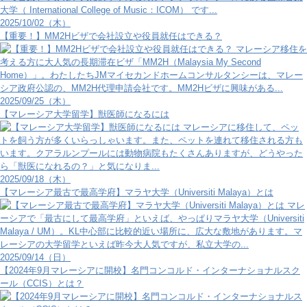
大学（ International College of Music：ICOM） です...
2025/10/02（木）
【重要！】MM2Hビザで会社設立や役員就任はできる？
マレーシア移住を
考える方に大人気の長期滞在ビザ「MM2H（Malaysia My Second
Home）」。わたしたちJMマイセカンドホームコンサルタンシーは、マレー
シア政府公認の、MM2H代理申請会社です。MM2Hビザに興味がある...
2025/09/25（木）
【マレーシア大学留学】獣医師になるには
マレーシアに移住して、ペッ
トを飼う方が多くいらっしゃいます。また、ペットを連れて移住される方も
います。クアラルンプールには動物病院もたくさんありますが、どうやった
ら「獣医になれるの？」と気になりま...
2025/09/18（木）
【マレーシア最古で最高学府】マラヤ大学（Universiti Malaya）とは
マレ
ーシアで「最古にして最高学府」といえば、やっぱりマラヤ大学（Universiti
Malaya / UM）。KL中心部に比較的近い場所に、広大な敷地があります。マ
レーシアの大学留学といえば昨今大人気ですが、私立大学の...
2025/09/14（日）
【2024年9月マレーシアに開校】名門コンコルド・インターナショナルスク
ール（CCIS）とは？