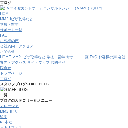
ブログ
HOME
MM2Hビザ取得など
学校・留学
サポート一覧
FAQ
お客様の声
会社案内・アクセス
お問合せ
HOME
MM2Hビザ取得など
学校・留学
サポート一覧
FAQ
お客様の声
会社
案内・アクセス
サイトマップ
お問合せ
問合せ
トップページ
ブログ
スタッフブログ
STAFF BLOG
一覧
ブログのカテゴリー別メニュー
マレーシア
MM2Hビザ
留学
KL本社
日本オフィス