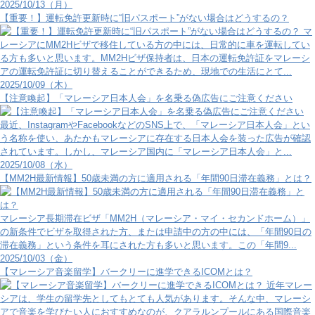
2025/10/13（月）
【重要！】運転免許更新時に“旧パスポート”がない場合はどうするの？
マ
レーシアにMM2Hビザで移住している方の中には、日常的に車を運転してい
る方も多いと思います。MM2Hビザ保持者は、日本の運転免許証をマレーシ
アの運転免許証に切り替えることができるため、現地での生活にとて...
2025/10/09（木）
【注意喚起】「マレーシア日本人会」を名乗る偽広告にご注意ください
最近、InstagramやFacebookなどのSNS上で、「マレーシア日本人会」とい
う名称を使い、あたかもマレーシアに存在する日本人会を装った広告が確認
されています。しかし、マレーシア国内に「マレーシア日本人会」と...
2025/10/08（水）
【MM2H最新情報】50歳未満の方に適用される「年間90日滞在義務」とは？
マレーシア長期滞在ビザ「MM2H（マレーシア・マイ・セカンドホーム）」
の新条件でビザを取得された方、または申請中の方の中には、「年間90日の
滞在義務」という条件を耳にされた方も多いと思います。この「年間9...
2025/10/03（金）
【マレーシア音楽留学】バークリーに進学できるICOMとは？
近年マレー
シアは、学生の留学先としてもとても人気があります。そんな中、マレーシ
アで音楽を学びたい人におすすめなのが、クアラルンプールにある国際音楽