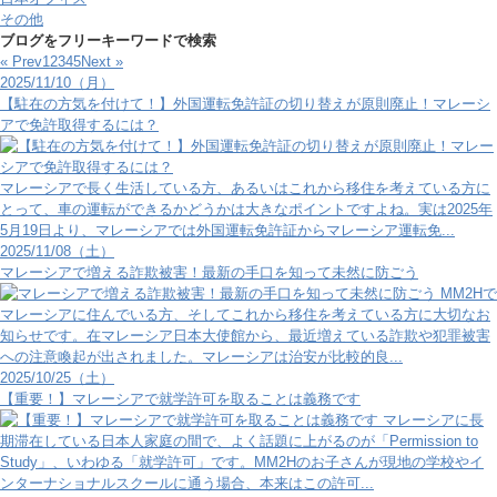
その他
ブログをフリーキーワードで検索
« Prev
1
2
3
4
5
Next »
2025/11/10（月）
【駐在の方気を付けて！】外国運転免許証の切り替えが原則廃止！マレーシ
アで免許取得するには？
マレーシアで長く生活している方、あるいはこれから移住を考えている方に
とって、車の運転ができるかどうかは大きなポイントですよね。実は2025年
5月19日より、マレーシアでは外国運転免許証からマレーシア運転免...
2025/11/08（土）
マレーシアで増える詐欺被害！最新の手口を知って未然に防ごう
MM2Hで
マレーシアに住んでいる方、そしてこれから移住を考えている方に大切なお
知らせです。在マレーシア日本大使館から、最近増えている詐欺や犯罪被害
への注意喚起が出されました。マレーシアは治安が比較的良...
2025/10/25（土）
【重要！】マレーシアで就学許可を取ることは義務です
マレーシアに長
期滞在している日本人家庭の間で、よく話題に上がるのが「Permission to
Study」、いわゆる「就学許可」です。MM2Hのお子さんが現地の学校やイ
ンターナショナルスクールに通う場合、本来はこの許可...