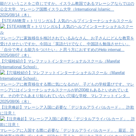
能だということをご存じですか。イスラム教国であるマレーシアならではの
公立大学、マレーシア国際イスラム大学（International Islamic...
2025/08/14（木）
【STEAM教育＋トリリンガル】人気のヘルプインターナショナルスクール
マレーシアに家族移住を検討されているみなさん、お子さんにどんな教育を
受けさせたいですか。今回は「英語だけでなく、中国語も勉強させたい」
「自分で考える能力をつけたい」と思う方におすすめのHelp internat...
2025/08/07（木）
【穴場校紹介】マレファットインターナショナルスクール（Marefat
International School）
マレーシアに教育移住する際に気になるのが、子どもの学校選びです。マレ
ーシアにはインターナショナルスクールが約200校もあるといわれていま
す。その中でもあまり知られていない穴場な学校、マレファットインタ...
2025/08/06（水）
【注意喚起】マレーシア入国に必要な「デジタルアライバルカード」、詐欺
に注意！
マレーシアに入国する際に必要な「デジタルアライバルカード」、最近、詐