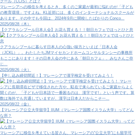
マレーシアへの移住を考えるとき、多くのご家庭が最初に悩むのが「子ども
の教育環境」ですよね。KL近郊には、多くのインターナショナルスクールが
あります。その中でも今回は、2024年9月に開校したばかりの Conco...
2025/08/28（木）
【クアラルンプール日本人会】お花も買える！！朝日カフェでほっとひと息
クアラルンプールに暮らす日本人の心強い味方といえば「日本人会
（JCKL）」。わたしたちJMマイセカンドホームコンサルタンシーの事務所
もここにあります！その日本人会の中にある「朝日カフェ」、みなさんご存
じ...
2025/08/26（火）
【申し込み締切間近！】マレーシアで漢字検定を受けてみよう！
マレー
シアに長期滞在ビザで移住された方や、駐在で来られているご家庭からよく
聞くのが、「子どもが日本語で一番困るのは、漢字です!」という声です。算
数は海外でも共通していますが、漢字は日本人だからこそ一...
2025/08/22（金）
【マレーシア公立大学留学】IIUM（マレーシア国際イスラム大学）ってどん
な所？
マレーシアに移住を考えている皆さん、マレーシアの''公立大学''にも留学可