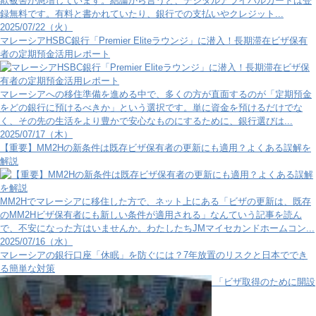
欺被害が急増しています。結論から言うと、デジタルアライバルカードは登
録無料です。有料と書かれていたり、銀行での支払いやクレジット...
2025/07/22（火）
マレーシアHSBC銀行「Premier Eliteラウンジ」に潜入！長期滞在ビザ保有
者の定期預金活用レポート
マレーシアへの移住準備を進める中で、多くの方が直面するのが「定期預金
をどの銀行に預けるべきか」という選択です。単に資金を預けるだけでな
く、その先の生活をより豊かで安心なものにするために、銀行選びは...
2025/07/17（木）
【重要】MM2Hの新条件は既存ビザ保有者の更新にも適用？よくある誤解を
解説
MM2Hでマレーシアに移住した方で、ネット上にある「ビザの更新は、既存
のMM2Hビザ保有者にも新しい条件が適用される」なんていう記事を読ん
で、不安になった方はいませんか。わたしたちJMマイセカンドホームコン...
2025/07/16（水）
マレーシアの銀行口座「休眠」を防ぐには？7年放置のリスクと日本ででき
る簡単な対策
「ビザ取得のために開設